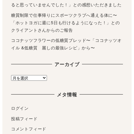
ると思っていませんでした！」との感想いただきました
糖質制限で仕事帰りにスポーツクラブへ通える体に〜
「ホットヨガに週に5日も行けるようになった！」との
クライアントさんからのご報告
ココナッツフラワーの低糖質ブレッド〜「ココナッツオ
イル &低糖質 麗しの最強レシピ」から〜
アーカイブ
ア
ー
カ
メタ情報
イ
ブ
ログイン
投稿フィード
コメントフィード