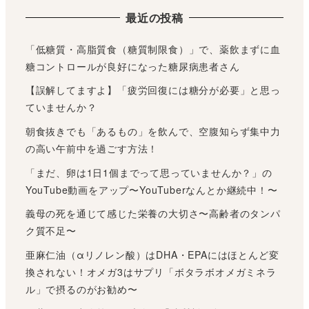
最近の投稿
「低糖質・高脂質食（糖質制限食）」で、薬飲まずに血
糖コントロールが良好になった糖尿病患者さん
【誤解してますよ】「疲労回復には糖分が必要」と思っ
ていませんか？
朝食抜きでも「あるもの」を飲んで、空腹知らず集中力
の高い午前中を過ごす方法！
「まだ、卵は1日1個までって思っていませんか？」の
YouTube動画をアップ〜YouTuberなんとか継続中！〜
義母の死を通じて感じた栄養の大切さ〜高齢者のタンパ
ク質不足〜
亜麻仁油（αリノレン酸）はDHA・EPAにはほとんど変
換されない！オメガ3はサプリ「ボタラボオメガミネラ
ル」で摂るのがお勧め〜