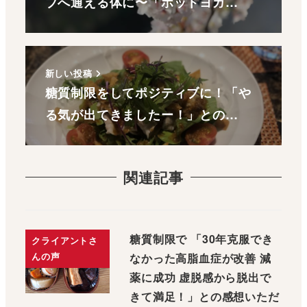
ブへ通える体に〜「ホットヨガ…
新しい投稿
糖質制限をしてポジティブに！「や
る気が出てきましたー！」との…
関連記事
糖質制限で 「30年克服でき
クライアントさ
んの声
なかった高脂血症が改善 減
薬に成功 虚脱感から脱出で
きて満足！」との感想いただ