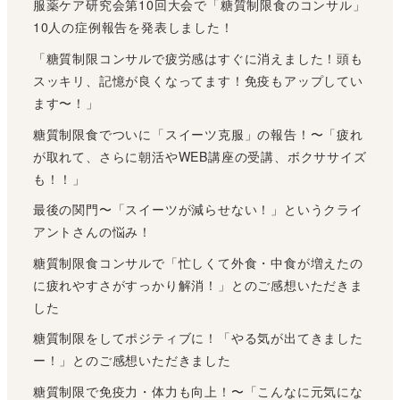
服薬ケア研究会第10回大会で「糖質制限食のコンサル」
10人の症例報告を発表しました！
「糖質制限コンサルで疲労感はすぐに消えました！頭も
スッキリ、記憶が良くなってます！免疫もアップしてい
ます〜！」
糖質制限食でついに「スイーツ克服」の報告！〜「疲れ
が取れて、さらに朝活やWEB講座の受講、ボクササイズ
も！！」
最後の関門〜「スイーツが減らせない！」というクライ
アントさんの悩み！
糖質制限食コンサルで「忙しくて外食・中食が増えたの
に疲れやすさがすっかり解消！」とのご感想いただきま
した
糖質制限をしてポジティブに！「やる気が出てきました
ー！」とのご感想いただきました
糖質制限で免疫力・体力も向上！〜「こんなに元気にな