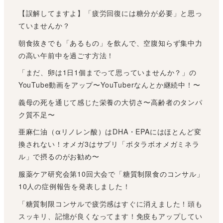
【誤解してますよ】「疲労回復には糖分が必要」と思っ
ていませんか？
朝食抜きでも「あるもの」を飲んで、空腹知らず集中力
の高い午前中を過ごす方法！
「まだ、卵は1日1個までって思っていませんか？」の
YouTube動画をアップ〜YouTuberなんとか継続中！〜
義母の死を通じて感じた栄養の大切さ〜高齢者のタンパ
ク質不足〜
亜麻仁油（αリノレン酸）はDHA・EPAにはほとんど変
換されない！オメガ3はサプリ「ボタラボオメガミネラ
ル」で摂るのがお勧め〜
服薬ケア研究会第10回大会で「糖質制限食のコンサル」
10人の症例報告を発表しました！
「糖質制限コンサルで疲労感はすぐに消えました！頭も
スッキリ、記憶が良くなってます！免疫もアップしてい